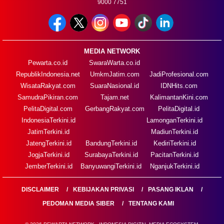
9000 7751
MEDIA NETWORK
Pewarta.co.id
SwaraWarta.co.id
RepublikIndonesia.net
UmkmJatim.com
JadiProfesional.com
WisataRakyat.com
SuaraNasional.id
IDNHits.com
SamudraPikiran.com
Tajam.net
KalimantanKini.com
PelitaDigital.com
GerbangRakyat.com
PelitaDigital.id
IndonesiaTerkini.id
LamonganTerkini.id
JatimTerkini.id
MadiunTerkini.id
JatengTerkini.id
BandungTerkini.id
KediriTerkini.id
JogjaTerkini.id
SurabayaTerkini.id
PacitanTerkini.id
JemberTerkini.id
BanyuwangiTerkini.id
NganjukTerkini.id
DISCLAIMER
KEBIJAKAN PRIVASI
PASANG IKLAN
PEDOMAN MEDIA SIBER
TENTANG KAMI