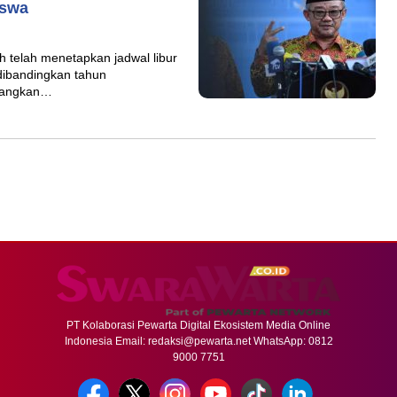
iswa
h telah menetapkan jadwal libur
dibandingkan tahun
mbangkan…
PT Kolaborasi Pewarta Digital Ekosistem Media Online
Indonesia Email:
redaksi@pewarta.net
WhatsApp: 0812
9000 7751