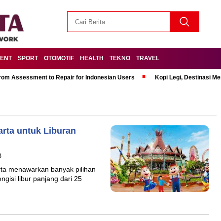
MENT
SPORT
OTOMOTIF
HEALTH
TEKNO
TRAVEL
om Assessment to Repair for Indonesian Users
Kopi Legi, Destinasi 
arta untuk Liburan
B
rta menawarkan banyak pilihan
gisi libur panjang dari 25