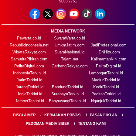
9000 7751
MEDIA NETWORK
Pewarta.co.id
SwaraWarta.co.id
RepublikIndonesia.net
UmkmJatim.com
JadiProfesional.com
WisataRakyat.com
SuaraNasional.id
IDNHits.com
SamudraPikiran.com
Tajam.net
KalimantanKini.com
PelitaDigital.com
GerbangRakyat.com
PelitaDigital.id
IndonesiaTerkini.id
LamonganTerkini.id
JatimTerkini.id
MadiunTerkini.id
JatengTerkini.id
BandungTerkini.id
KediriTerkini.id
JogjaTerkini.id
SurabayaTerkini.id
PacitanTerkini.id
JemberTerkini.id
BanyuwangiTerkini.id
NganjukTerkini.id
DISCLAIMER
KEBIJAKAN PRIVASI
PASANG IKLAN
PEDOMAN MEDIA SIBER
TENTANG KAMI