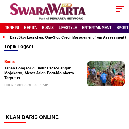
TERKINI
BERITA
BISNIS
LIFESTYLE
ENTERTAINMENT
SPORT
EasySkor Launches: One-Stop Credit Management from Assessment to R
Topik
Logsor
Berita
Tanah Longsor di Jalur Pacet-Cangar
Mojokerto, Akses Jalan Batu-Mojokerto
Terputus
Friday, 4 April 2025 - 09:14 WIB
IKLAN BARIS ONLINE