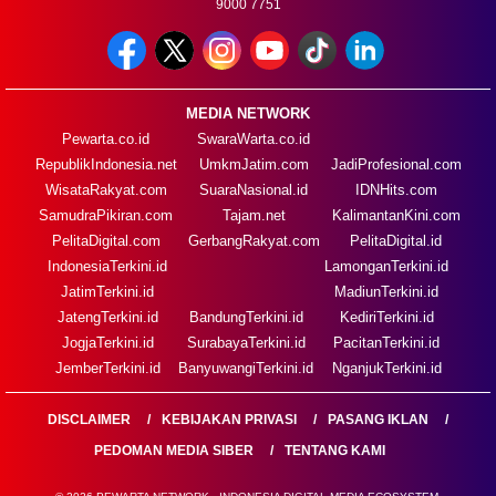
9000 7751
MEDIA NETWORK
Pewarta.co.id
SwaraWarta.co.id
RepublikIndonesia.net
UmkmJatim.com
JadiProfesional.com
WisataRakyat.com
SuaraNasional.id
IDNHits.com
SamudraPikiran.com
Tajam.net
KalimantanKini.com
PelitaDigital.com
GerbangRakyat.com
PelitaDigital.id
IndonesiaTerkini.id
LamonganTerkini.id
JatimTerkini.id
MadiunTerkini.id
JatengTerkini.id
BandungTerkini.id
KediriTerkini.id
JogjaTerkini.id
SurabayaTerkini.id
PacitanTerkini.id
JemberTerkini.id
BanyuwangiTerkini.id
NganjukTerkini.id
DISCLAIMER
KEBIJAKAN PRIVASI
PASANG IKLAN
PEDOMAN MEDIA SIBER
TENTANG KAMI