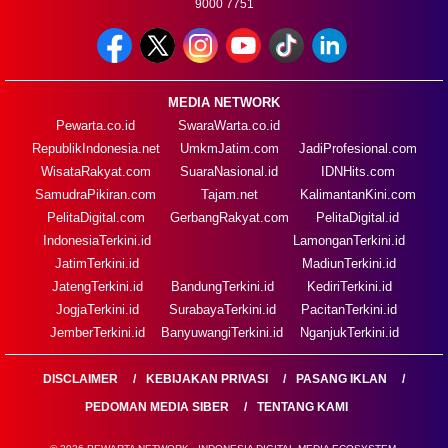
9000 7751
MEDIA NETWORK
Pewarta.co.id
SwaraWarta.co.id
RepublikIndonesia.net
UmkmJatim.com
JadiProfesional.com
WisataRakyat.com
SuaraNasional.id
IDNHits.com
SamudraPikiran.com
Tajam.net
KalimantanKini.com
PelitaDigital.com
GerbangRakyat.com
PelitaDigital.id
IndonesiaTerkini.id
LamonganTerkini.id
JatimTerkini.id
MadiunTerkini.id
JatengTerkini.id
BandungTerkini.id
KediriTerkini.id
JogjaTerkini.id
SurabayaTerkini.id
PacitanTerkini.id
JemberTerkini.id
BanyuwangiTerkini.id
NganjukTerkini.id
DISCLAIMER
KEBIJAKAN PRIVASI
PASANG IKLAN
PEDOMAN MEDIA SIBER
TENTANG KAMI