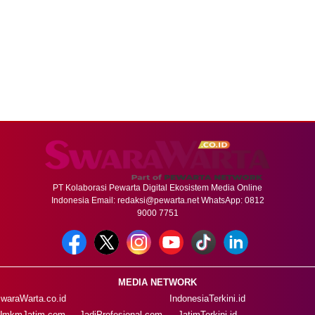
PT Kolaborasi Pewarta Digital Ekosistem Media Online
Indonesia Email:
redaksi@pewarta.net
WhatsApp: 0812
9000 7751
MEDIA NETWORK
waraWarta.co.id
IndonesiaTerkini.id
UmkmJatim.com
JadiProfesional.com
JatimTerkini.id