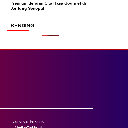
Premium dengan Cita Rasa Gourmet di
Jantung Senopati
TRENDING
LamonganTerkini.id
MadiunTerkini.id