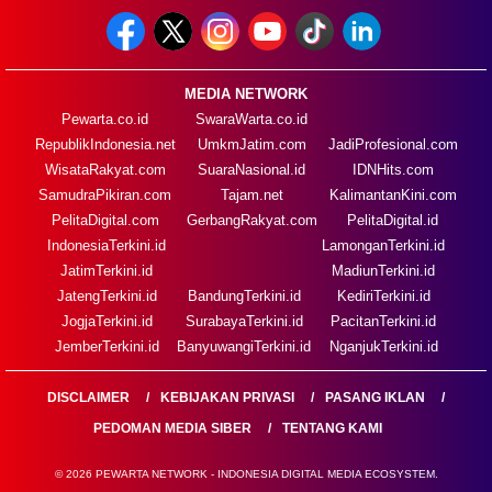
MEDIA NETWORK
Pewarta.co.id
SwaraWarta.co.id
RepublikIndonesia.net
UmkmJatim.com
JadiProfesional.com
WisataRakyat.com
SuaraNasional.id
IDNHits.com
SamudraPikiran.com
Tajam.net
KalimantanKini.com
PelitaDigital.com
GerbangRakyat.com
PelitaDigital.id
IndonesiaTerkini.id
LamonganTerkini.id
JatimTerkini.id
MadiunTerkini.id
JatengTerkini.id
BandungTerkini.id
KediriTerkini.id
JogjaTerkini.id
SurabayaTerkini.id
PacitanTerkini.id
JemberTerkini.id
BanyuwangiTerkini.id
NganjukTerkini.id
DISCLAIMER
KEBIJAKAN PRIVASI
PASANG IKLAN
PEDOMAN MEDIA SIBER
TENTANG KAMI
© 2026 PEWARTA NETWORK - INDONESIA DIGITAL MEDIA ECOSYSTEM.