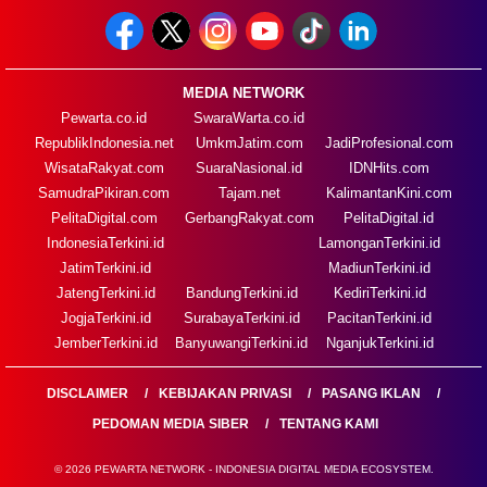
MEDIA NETWORK
Pewarta.co.id
SwaraWarta.co.id
RepublikIndonesia.net
UmkmJatim.com
JadiProfesional.com
WisataRakyat.com
SuaraNasional.id
IDNHits.com
SamudraPikiran.com
Tajam.net
KalimantanKini.com
PelitaDigital.com
GerbangRakyat.com
PelitaDigital.id
IndonesiaTerkini.id
LamonganTerkini.id
JatimTerkini.id
MadiunTerkini.id
JatengTerkini.id
BandungTerkini.id
KediriTerkini.id
JogjaTerkini.id
SurabayaTerkini.id
PacitanTerkini.id
JemberTerkini.id
BanyuwangiTerkini.id
NganjukTerkini.id
DISCLAIMER
KEBIJAKAN PRIVASI
PASANG IKLAN
PEDOMAN MEDIA SIBER
TENTANG KAMI
© 2026 PEWARTA NETWORK - INDONESIA DIGITAL MEDIA ECOSYSTEM.