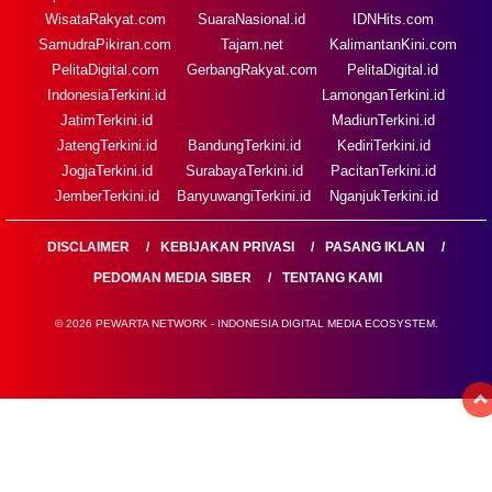
WisataRakyat.com
SuaraNasional.id
IDNHits.com
SamudraPikiran.com
Tajam.net
KalimantanKini.com
PelitaDigital.com
GerbangRakyat.com
PelitaDigital.id
IndonesiaTerkini.id
LamonganTerkini.id
JatimTerkini.id
MadiunTerkini.id
JatengTerkini.id
BandungTerkini.id
KediriTerkini.id
JogjaTerkini.id
SurabayaTerkini.id
PacitanTerkini.id
JemberTerkini.id
BanyuwangiTerkini.id
NganjukTerkini.id
DISCLAIMER
KEBIJAKAN PRIVASI
PASANG IKLAN
PEDOMAN MEDIA SIBER
TENTANG KAMI
© 2026 PEWARTA NETWORK - INDONESIA DIGITAL MEDIA ECOSYSTEM.