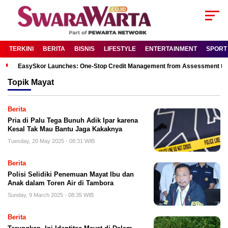
TERKINI
BERITA
BISNIS
LIFESTYLE
ENTERTAINMENT
SPORT
EasySkor Launches: One-Stop Credit Management from Assessment to R
Topik
Mayat
Berita
Pria di Palu Tega Bunuh Adik Ipar karena
Kesal Tak Mau Bantu Jaga Kakaknya
Tuesday, 20 May 2025 - 08:31 WIB
Berita
Polisi Selidiki Penemuan Mayat Ibu dan
Anak dalam Toren Air di Tambora
Sunday, 9 March 2025 - 08:35 WIB
Berita