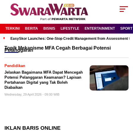
TERKINI
BERITA
BISNIS
LIFESTYLE
ENTERTAINMENT
SPORT
EasySkor Launches: One-Stop Credit Management from Assessment to R
Topik
Mekanisme MFA Cegah Berbagai Potensi
Pelanggaran
Pendidikan
Jelaskan Bagaimana MFA Dapat Mencegah
Potensi Pelanggaran Keamanan? Lapisan
Pertahanan Digital yang Tak Boleh
Diabaikan
Wednesday, 29 April 2026 - 09:00 WIB
IKLAN BARIS ONLINE