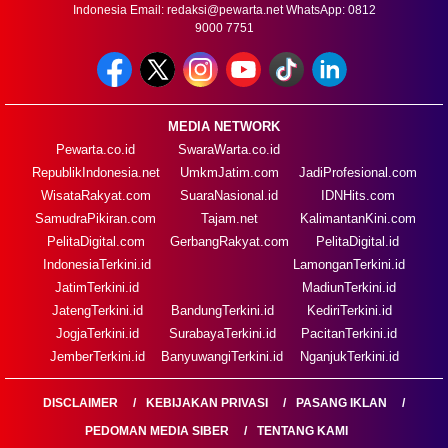
Indonesia Email:
redaksi@pewarta.net
WhatsApp: 0812
9000 7751
MEDIA NETWORK
Pewarta.co.id
SwaraWarta.co.id
RepublikIndonesia.net
UmkmJatim.com
JadiProfesional.com
WisataRakyat.com
SuaraNasional.id
IDNHits.com
SamudraPikiran.com
Tajam.net
KalimantanKini.com
PelitaDigital.com
GerbangRakyat.com
PelitaDigital.id
IndonesiaTerkini.id
LamonganTerkini.id
JatimTerkini.id
MadiunTerkini.id
JatengTerkini.id
BandungTerkini.id
KediriTerkini.id
JogjaTerkini.id
SurabayaTerkini.id
PacitanTerkini.id
JemberTerkini.id
BanyuwangiTerkini.id
NganjukTerkini.id
DISCLAIMER
KEBIJAKAN PRIVASI
PASANG IKLAN
PEDOMAN MEDIA SIBER
TENTANG KAMI