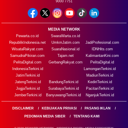
9000 7751
MEDIA NETWORK
Pewarta.co.id
SwaraWarta.co.id
RepublikIndonesia.net
UmkmJatim.com
JadiProfesional.com
WisataRakyat.com
SuaraNasional.id
IDNHits.com
SamudraPikiran.com
Tajam.net
KalimantanKini.com
PelitaDigital.com
GerbangRakyat.com
PelitaDigital.id
IndonesiaTerkini.id
LamonganTerkini.id
JatimTerkini.id
MadiunTerkini.id
JatengTerkini.id
BandungTerkini.id
KediriTerkini.id
JogjaTerkini.id
SurabayaTerkini.id
PacitanTerkini.id
JemberTerkini.id
BanyuwangiTerkini.id
NganjukTerkini.id
DISCLAIMER
KEBIJAKAN PRIVASI
PASANG IKLAN
PEDOMAN MEDIA SIBER
TENTANG KAMI