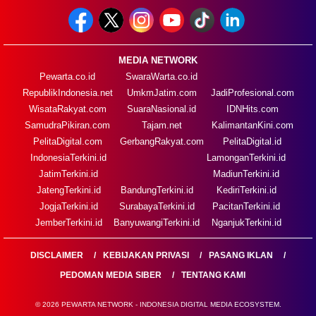
MEDIA NETWORK
Pewarta.co.id
SwaraWarta.co.id
RepublikIndonesia.net
UmkmJatim.com
JadiProfesional.com
WisataRakyat.com
SuaraNasional.id
IDNHits.com
SamudraPikiran.com
Tajam.net
KalimantanKini.com
PelitaDigital.com
GerbangRakyat.com
PelitaDigital.id
IndonesiaTerkini.id
LamonganTerkini.id
JatimTerkini.id
MadiunTerkini.id
JatengTerkini.id
BandungTerkini.id
KediriTerkini.id
JogjaTerkini.id
SurabayaTerkini.id
PacitanTerkini.id
JemberTerkini.id
BanyuwangiTerkini.id
NganjukTerkini.id
DISCLAIMER
KEBIJAKAN PRIVASI
PASANG IKLAN
PEDOMAN MEDIA SIBER
TENTANG KAMI
© 2026 PEWARTA NETWORK - INDONESIA DIGITAL MEDIA ECOSYSTEM.