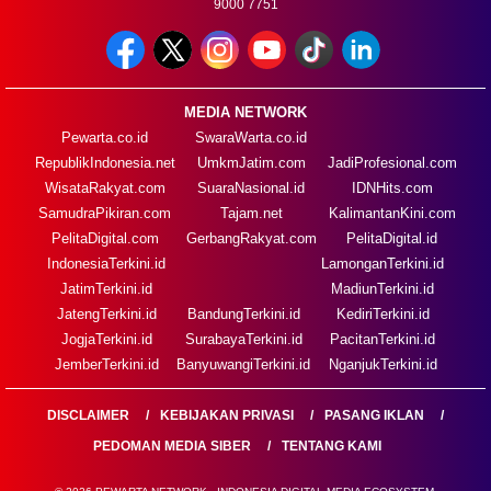
9000 7751
MEDIA NETWORK
Pewarta.co.id
SwaraWarta.co.id
RepublikIndonesia.net
UmkmJatim.com
JadiProfesional.com
WisataRakyat.com
SuaraNasional.id
IDNHits.com
SamudraPikiran.com
Tajam.net
KalimantanKini.com
PelitaDigital.com
GerbangRakyat.com
PelitaDigital.id
IndonesiaTerkini.id
LamonganTerkini.id
JatimTerkini.id
MadiunTerkini.id
JatengTerkini.id
BandungTerkini.id
KediriTerkini.id
JogjaTerkini.id
SurabayaTerkini.id
PacitanTerkini.id
JemberTerkini.id
BanyuwangiTerkini.id
NganjukTerkini.id
DISCLAIMER
KEBIJAKAN PRIVASI
PASANG IKLAN
PEDOMAN MEDIA SIBER
TENTANG KAMI