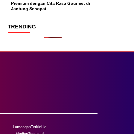
Premium dengan Cita Rasa Gourmet di
Jantung Senopati
TRENDING
LamonganTerkini.id
MadiunTerkini.id