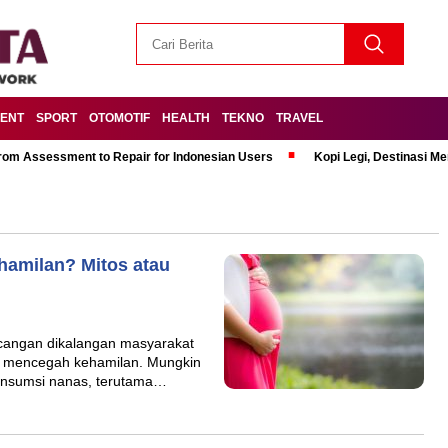
MENT
SPORT
OTOMOTIF
HEALTH
TEKNO
TRAVEL
om Assessment to Repair for Indonesian Users
Kopi Legi, Destinasi 
amilan? Mitos atau
ncangan dikalangan masyarakat
 mencegah kehamilan. Mungkin
nsumsi nanas, terutama…