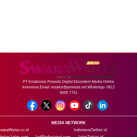
PT Kolaborasi Pewarta Digital Ekosistem Media Online
Indonesia Email:
redaksi@pewarta.net
WhatsApp: 0812
9000 7751
MEDIA NETWORK
waraWarta.co.id
IndonesiaTerkini.id
UmkmJatim.com
JadiProfesional.com
JatimTerkini.id