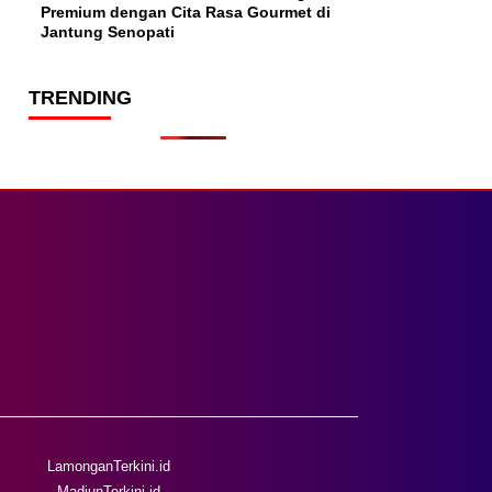
Premium dengan Cita Rasa Gourmet di
Jantung Senopati
TRENDING
LamonganTerkini.id
MadiunTerkini.id