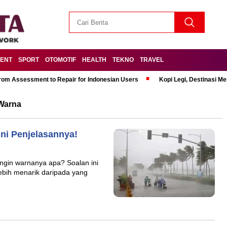
MENT
SPORT
OTOMOTIF
HEALTH
TEKNO
TRAVEL
om Assessment to Repair for Indonesian Users
Kopi Legi, Destinasi 
Warna
ni Penjelasannya!
angin warnanya apa? Soalan ini
bih menarik daripada yang