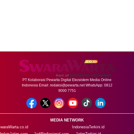
PT Kolaborasi Pewarta Digital Ekosistem Media Online
Indonesia Email:
redaksi@pewarta.net
WhatsApp: 0812
9000 7751
MEDIA NETWORK
waraWarta.co.id
IndonesiaTerkini.id
UmkmJatim.com
JadiProfesional.com
JatimTerkini.id