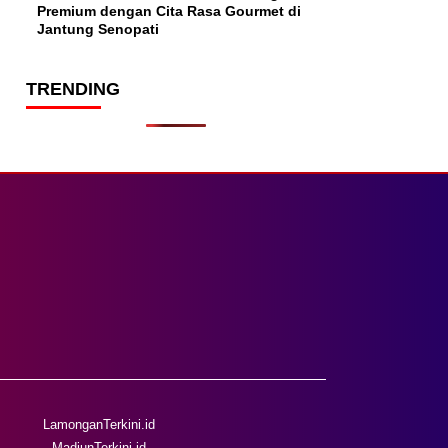
Premium dengan Cita Rasa Gourmet di
Jantung Senopati
TRENDING
LamonganTerkini.id
MadiunTerkini.id