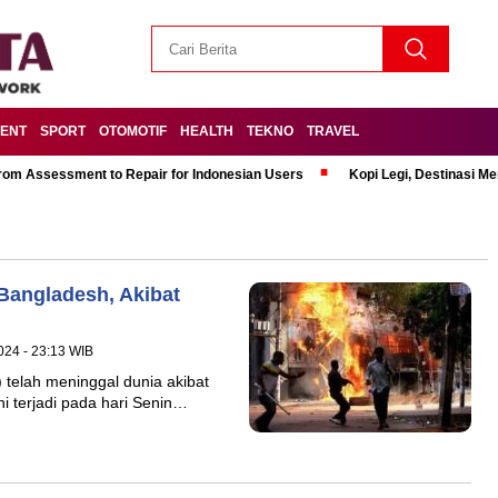
MENT
SPORT
OTOMOTIF
HEALTH
TEKNO
TRAVEL
om Assessment to Repair for Indonesian Users
Kopi Legi, Destinasi 
Bangladesh, Akibat
024 - 23:13 WIB
lah meninggal dunia akibat
ni terjadi pada hari Senin…