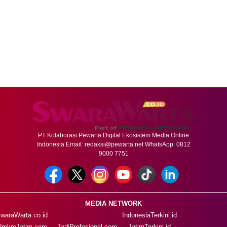
PT Kolaborasi Pewarta Digital Ekosistem Media Online
Indonesia Email:
redaksi@pewarta.net
WhatsApp: 0812
9000 7751
MEDIA NETWORK
waraWarta.co.id
IndonesiaTerkini.id
UmkmJatim.com
JadiProfesional.com
JatimTerkini.id