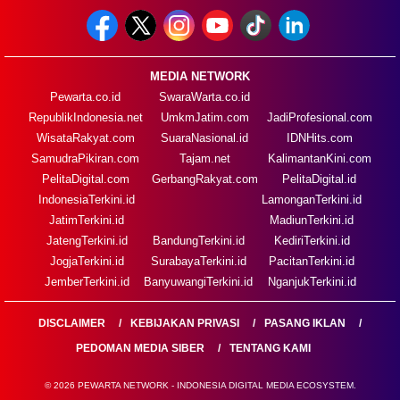
MEDIA NETWORK
Pewarta.co.id
SwaraWarta.co.id
RepublikIndonesia.net
UmkmJatim.com
JadiProfesional.com
WisataRakyat.com
SuaraNasional.id
IDNHits.com
SamudraPikiran.com
Tajam.net
KalimantanKini.com
PelitaDigital.com
GerbangRakyat.com
PelitaDigital.id
IndonesiaTerkini.id
LamonganTerkini.id
JatimTerkini.id
MadiunTerkini.id
JatengTerkini.id
BandungTerkini.id
KediriTerkini.id
JogjaTerkini.id
SurabayaTerkini.id
PacitanTerkini.id
JemberTerkini.id
BanyuwangiTerkini.id
NganjukTerkini.id
DISCLAIMER
KEBIJAKAN PRIVASI
PASANG IKLAN
PEDOMAN MEDIA SIBER
TENTANG KAMI
© 2026 PEWARTA NETWORK - INDONESIA DIGITAL MEDIA ECOSYSTEM.