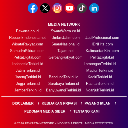
MEDIA NETWORK
Pewarta.co.id
SwaraWarta.co.id
RepublikIndonesia.net
UmkmJatim.com
JadiProfesional.com
WisataRakyat.com
SuaraNasional.id
IDNHits.com
SamudraPikiran.com
Tajam.net
KalimantanKini.com
PelitaDigital.com
GerbangRakyat.com
PelitaDigital.id
IndonesiaTerkini.id
LamonganTerkini.id
JatimTerkini.id
MadiunTerkini.id
JatengTerkini.id
BandungTerkini.id
KediriTerkini.id
JogjaTerkini.id
SurabayaTerkini.id
PacitanTerkini.id
JemberTerkini.id
BanyuwangiTerkini.id
NganjukTerkini.id
DISCLAIMER
KEBIJAKAN PRIVASI
PASANG IKLAN
PEDOMAN MEDIA SIBER
TENTANG KAMI
© 2026 PEWARTA NETWORK - INDONESIA DIGITAL MEDIA ECOSYSTEM.