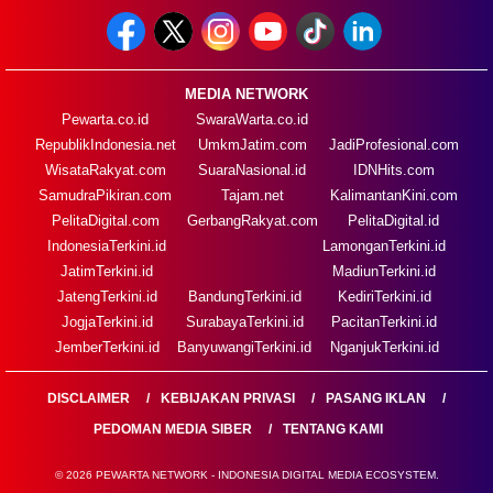
MEDIA NETWORK
Pewarta.co.id
SwaraWarta.co.id
RepublikIndonesia.net
UmkmJatim.com
JadiProfesional.com
WisataRakyat.com
SuaraNasional.id
IDNHits.com
SamudraPikiran.com
Tajam.net
KalimantanKini.com
PelitaDigital.com
GerbangRakyat.com
PelitaDigital.id
IndonesiaTerkini.id
LamonganTerkini.id
JatimTerkini.id
MadiunTerkini.id
JatengTerkini.id
BandungTerkini.id
KediriTerkini.id
JogjaTerkini.id
SurabayaTerkini.id
PacitanTerkini.id
JemberTerkini.id
BanyuwangiTerkini.id
NganjukTerkini.id
DISCLAIMER
KEBIJAKAN PRIVASI
PASANG IKLAN
PEDOMAN MEDIA SIBER
TENTANG KAMI
© 2026 PEWARTA NETWORK - INDONESIA DIGITAL MEDIA ECOSYSTEM.