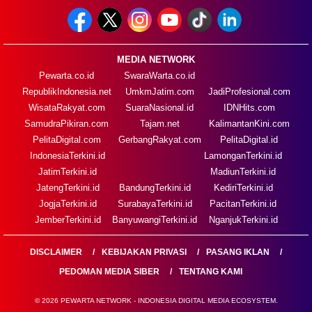
MEDIA NETWORK
Pewarta.co.id
SwaraWarta.co.id
RepublikIndonesia.net
UmkmJatim.com
JadiProfesional.com
WisataRakyat.com
SuaraNasional.id
IDNHits.com
SamudraPikiran.com
Tajam.net
KalimantanKini.com
PelitaDigital.com
GerbangRakyat.com
PelitaDigital.id
IndonesiaTerkini.id
LamonganTerkini.id
JatimTerkini.id
MadiunTerkini.id
JatengTerkini.id
BandungTerkini.id
KediriTerkini.id
JogjaTerkini.id
SurabayaTerkini.id
PacitanTerkini.id
JemberTerkini.id
BanyuwangiTerkini.id
NganjukTerkini.id
DISCLAIMER
KEBIJAKAN PRIVASI
PASANG IKLAN
PEDOMAN MEDIA SIBER
TENTANG KAMI
© 2026 PEWARTA NETWORK - INDONESIA DIGITAL MEDIA ECOSYSTEM.