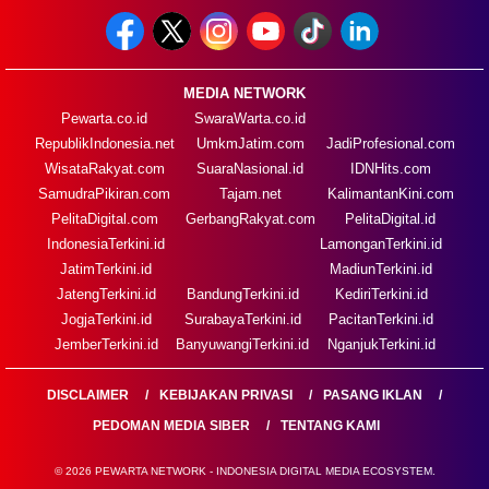
MEDIA NETWORK
Pewarta.co.id
SwaraWarta.co.id
RepublikIndonesia.net
UmkmJatim.com
JadiProfesional.com
WisataRakyat.com
SuaraNasional.id
IDNHits.com
SamudraPikiran.com
Tajam.net
KalimantanKini.com
PelitaDigital.com
GerbangRakyat.com
PelitaDigital.id
IndonesiaTerkini.id
LamonganTerkini.id
JatimTerkini.id
MadiunTerkini.id
JatengTerkini.id
BandungTerkini.id
KediriTerkini.id
JogjaTerkini.id
SurabayaTerkini.id
PacitanTerkini.id
JemberTerkini.id
BanyuwangiTerkini.id
NganjukTerkini.id
DISCLAIMER
KEBIJAKAN PRIVASI
PASANG IKLAN
PEDOMAN MEDIA SIBER
TENTANG KAMI
© 2026 PEWARTA NETWORK - INDONESIA DIGITAL MEDIA ECOSYSTEM.