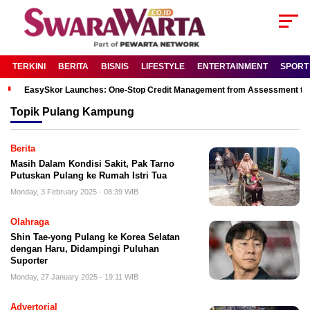
TERKINI
BERITA
BISNIS
LIFESTYLE
ENTERTAINMENT
SPORT
EasySkor Launches: One-Stop Credit Management from Assessment to R
Topik
Pulang Kampung
Berita
Masih Dalam Kondisi Sakit, Pak Tarno
Putuskan Pulang ke Rumah Istri Tua
Monday, 3 February 2025 - 08:39 WIB
Olahraga
Shin Tae-yong Pulang ke Korea Selatan
dengan Haru, Didampingi Puluhan
Suporter
Monday, 27 January 2025 - 19:11 WIB
Advertorial