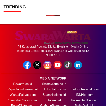
TRENDING
PT Kolaborasi Pewarta Digital Ekosistem Media Online
Indonesia Email:
redaksi@pewarta.net
WhatsApp: 0812
9000 7751
MEDIA NETWORK
Pewarta.co.id
SwaraWarta.co.id
RepublikIndonesia.net
UmkmJatim.com
JadiProfesional.com
WisataRakyat.com
SuaraNasional.id
IDNHits.com
SamudraPikiran.com
Tajam.net
KalimantanKini.com
PelitaDigital.com
GerbangRakyat.com
PelitaDigital.id