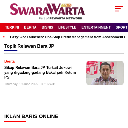
TERKINI
BERITA
BISNIS
LIFESTYLE
ENTERTAINMENT
SPORT
EasySkor Launches: One-Stop Credit Management from Assessment to R
Topik
Relawan Bara JP
Berita
Sikap Relawan Bara JP Terkait Jokowi
yang digadang-gadang Bakal jadi Ketum
PSI
Thursday, 19 June 2025 - 08:16 WIB
IKLAN BARIS ONLINE