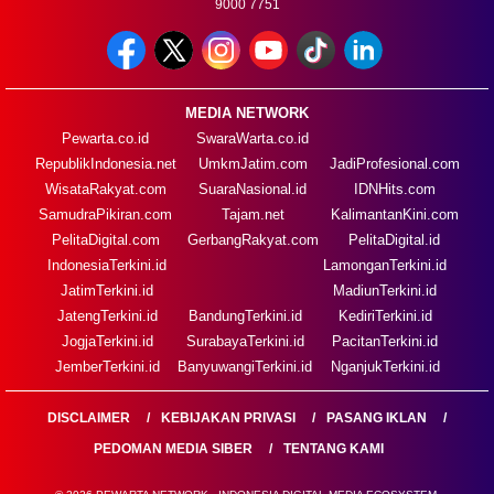
9000 7751
MEDIA NETWORK
Pewarta.co.id
SwaraWarta.co.id
RepublikIndonesia.net
UmkmJatim.com
JadiProfesional.com
WisataRakyat.com
SuaraNasional.id
IDNHits.com
SamudraPikiran.com
Tajam.net
KalimantanKini.com
PelitaDigital.com
GerbangRakyat.com
PelitaDigital.id
IndonesiaTerkini.id
LamonganTerkini.id
JatimTerkini.id
MadiunTerkini.id
JatengTerkini.id
BandungTerkini.id
KediriTerkini.id
JogjaTerkini.id
SurabayaTerkini.id
PacitanTerkini.id
JemberTerkini.id
BanyuwangiTerkini.id
NganjukTerkini.id
DISCLAIMER
KEBIJAKAN PRIVASI
PASANG IKLAN
PEDOMAN MEDIA SIBER
TENTANG KAMI