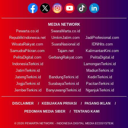
MEDIA NETWORK
Pewarta.co.id
SwaraWarta.co.id
RepublikIndonesia.net
UmkmJatim.com
JadiProfesional.com
WisataRakyat.com
SuaraNasional.id
IDNHits.com
SamudraPikiran.com
Tajam.net
KalimantanKini.com
PelitaDigital.com
GerbangRakyat.com
PelitaDigital.id
IndonesiaTerkini.id
LamonganTerkini.id
JatimTerkini.id
MadiunTerkini.id
JatengTerkini.id
BandungTerkini.id
KediriTerkini.id
JogjaTerkini.id
SurabayaTerkini.id
PacitanTerkini.id
JemberTerkini.id
BanyuwangiTerkini.id
NganjukTerkini.id
DISCLAIMER
KEBIJAKAN PRIVASI
PASANG IKLAN
PEDOMAN MEDIA SIBER
TENTANG KAMI
© 2026 PEWARTA NETWORK - INDONESIA DIGITAL MEDIA ECOSYSTEM.