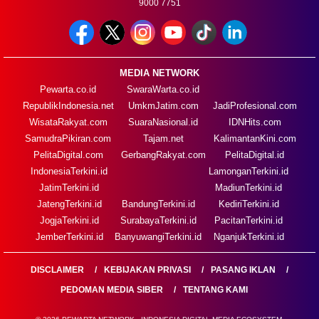
9000 7751
MEDIA NETWORK
Pewarta.co.id
SwaraWarta.co.id
RepublikIndonesia.net
UmkmJatim.com
JadiProfesional.com
WisataRakyat.com
SuaraNasional.id
IDNHits.com
SamudraPikiran.com
Tajam.net
KalimantanKini.com
PelitaDigital.com
GerbangRakyat.com
PelitaDigital.id
IndonesiaTerkini.id
LamonganTerkini.id
JatimTerkini.id
MadiunTerkini.id
JatengTerkini.id
BandungTerkini.id
KediriTerkini.id
JogjaTerkini.id
SurabayaTerkini.id
PacitanTerkini.id
JemberTerkini.id
BanyuwangiTerkini.id
NganjukTerkini.id
DISCLAIMER
KEBIJAKAN PRIVASI
PASANG IKLAN
PEDOMAN MEDIA SIBER
TENTANG KAMI