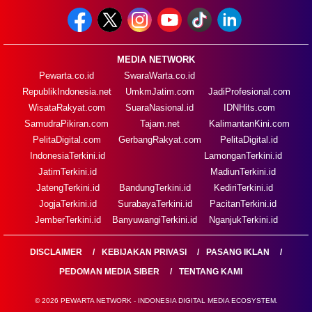
MEDIA NETWORK
Pewarta.co.id
SwaraWarta.co.id
RepublikIndonesia.net
UmkmJatim.com
JadiProfesional.com
WisataRakyat.com
SuaraNasional.id
IDNHits.com
SamudraPikiran.com
Tajam.net
KalimantanKini.com
PelitaDigital.com
GerbangRakyat.com
PelitaDigital.id
IndonesiaTerkini.id
LamonganTerkini.id
JatimTerkini.id
MadiunTerkini.id
JatengTerkini.id
BandungTerkini.id
KediriTerkini.id
JogjaTerkini.id
SurabayaTerkini.id
PacitanTerkini.id
JemberTerkini.id
BanyuwangiTerkini.id
NganjukTerkini.id
DISCLAIMER
KEBIJAKAN PRIVASI
PASANG IKLAN
PEDOMAN MEDIA SIBER
TENTANG KAMI
© 2026 PEWARTA NETWORK - INDONESIA DIGITAL MEDIA ECOSYSTEM.