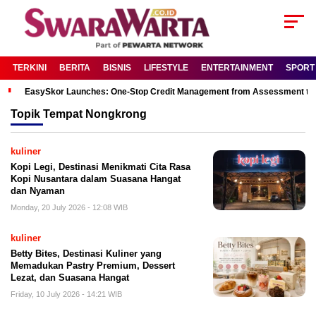
TERKINI
BERITA
BISNIS
LIFESTYLE
ENTERTAINMENT
SPORT
EasySkor Launches: One-Stop Credit Management from Assessment to R
Topik
Tempat Nongkrong
kuliner
Kopi Legi, Destinasi Menikmati Cita Rasa
Kopi Nusantara dalam Suasana Hangat
dan Nyaman
Monday, 20 July 2026 - 12:08 WIB
kuliner
Betty Bites, Destinasi Kuliner yang
Memadukan Pastry Premium, Dessert
Lezat, dan Suasana Hangat
Friday, 10 July 2026 - 14:21 WIB