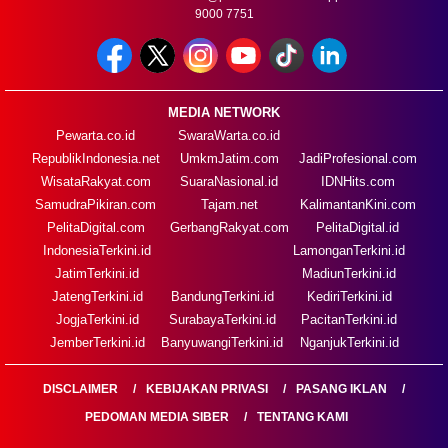
9000 7751
MEDIA NETWORK
Pewarta.co.id
SwaraWarta.co.id
RepublikIndonesia.net
UmkmJatim.com
JadiProfesional.com
WisataRakyat.com
SuaraNasional.id
IDNHits.com
SamudraPikiran.com
Tajam.net
KalimantanKini.com
PelitaDigital.com
GerbangRakyat.com
PelitaDigital.id
IndonesiaTerkini.id
LamonganTerkini.id
JatimTerkini.id
MadiunTerkini.id
JatengTerkini.id
BandungTerkini.id
KediriTerkini.id
JogjaTerkini.id
SurabayaTerkini.id
PacitanTerkini.id
JemberTerkini.id
BanyuwangiTerkini.id
NganjukTerkini.id
DISCLAIMER
KEBIJAKAN PRIVASI
PASANG IKLAN
PEDOMAN MEDIA SIBER
TENTANG KAMI