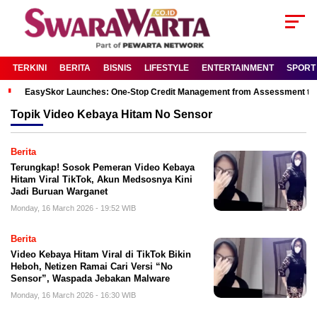
TERKINI
BERITA
BISNIS
LIFESTYLE
ENTERTAINMENT
SPORT
EasySkor Launches: One-Stop Credit Management from Assessment to R
Topik
Video Kebaya Hitam No Sensor
Berita
Terungkap! Sosok Pemeran Video Kebaya
Hitam Viral TikTok, Akun Medsosnya Kini
Jadi Buruan Warganet
Monday, 16 March 2026 - 19:52 WIB
Berita
Video Kebaya Hitam Viral di TikTok Bikin
Heboh, Netizen Ramai Cari Versi “No
Sensor”, Waspada Jebakan Malware
Monday, 16 March 2026 - 16:30 WIB