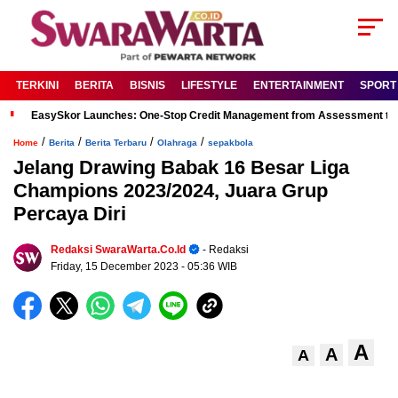
TERKINI
BERITA
BISNIS
LIFESTYLE
ENTERTAINMENT
SPORT
EasySkor Launches: One-Stop Credit Management from Assessment to R
/
/
/
/
Home
Berita
Berita Terbaru
Olahraga
sepakbola
Jelang Drawing Babak 16 Besar Liga
Champions 2023/2024, Juara Grup
Percaya Diri
Redaksi SwaraWarta.co.id
- Redaksi
Friday, 15 December 2023
- 05:36 WIB
A
A
A