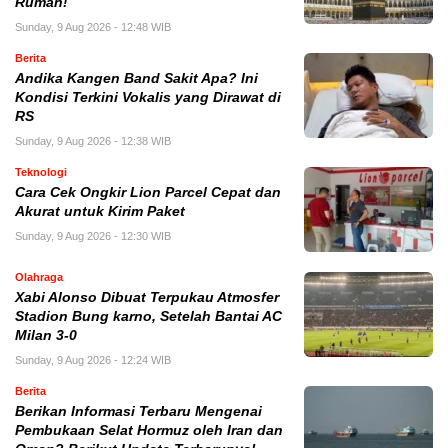
Rumah!
Sunday, 9 Aug 2026 - 12:48 WIB
Berita
Andika Kangen Band Sakit Apa? Ini
Kondisi Terkini Vokalis yang Dirawat di
RS
Sunday, 9 Aug 2026 - 12:38 WIB
Teknologi
Cara Cek Ongkir Lion Parcel Cepat dan
Akurat untuk Kirim Paket
Sunday, 9 Aug 2026 - 12:30 WIB
Olahraga
Xabi Alonso Dibuat Terpukau Atmosfer
Stadion Bung karno, Setelah Bantai AC
Milan 3-0
Sunday, 9 Aug 2026 - 12:24 WIB
Berita
Berikan Informasi Terbaru Mengenai
Pembukaan Selat Hormuz oleh Iran dan