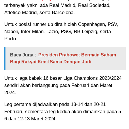
terbanyak yakni ada Real Madrid, Real Sociedad,
Atletico Madrid, serta Barcelona.
Untuk posisi runner up diraih oleh
Copenhagen, PSV,
Napoli, Inter Milan, Lazio, PSG, RB Leipzig, serta
Porto.
Baca Juga :
Presiden Prabowo: Bermain Saham
Bagi Rakyat Kecil Sama Dengan Judi
Untuk laga babak 16 besar Liga Champions 2023/2024
sendiri akan berlangsung pada Februari dan Maret
2024.
Leg pertama dijadwalkan pada 13-14 dan 20-21
Februari, sementara leg kedua akan dimainkan pada 5-
6 dan 12-13 Maret 2024.