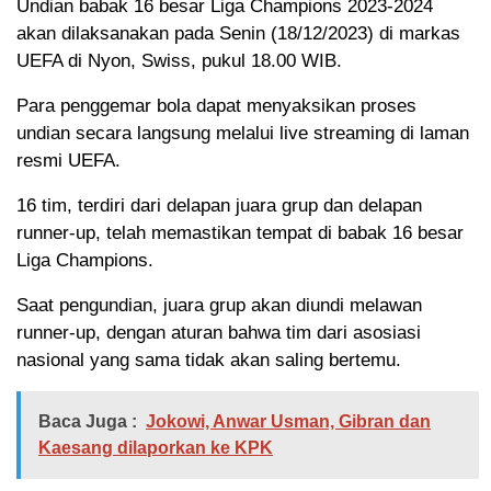
Undian babak 16 besar Liga Champions 2023-2024
akan dilaksanakan pada Senin (18/12/2023) di markas
UEFA di Nyon, Swiss, pukul 18.00 WIB.
Para penggemar bola dapat menyaksikan proses
undian secara langsung melalui live streaming di laman
resmi UEFA.
16 tim, terdiri dari delapan juara grup dan delapan
runner-up, telah memastikan tempat di babak 16 besar
Liga Champions.
Saat pengundian, juara grup akan diundi melawan
runner-up, dengan aturan bahwa tim dari asosiasi
nasional yang sama tidak akan saling bertemu.
Baca Juga :
Jokowi, Anwar Usman, Gibran dan
Kaesang dilaporkan ke KPK