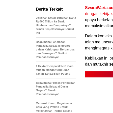
SwaraWarta.co
Berita Terkait
dengan kebijak
Jelaskan Detail Suntikan Dana
upaya berkelan
Rp400 Triliun ke Bank
Himbara dan Dampaknya?
memaksimalkan
Simak Penjelasannya Berikut
ini!
Dalam konteks
telah meluncurk
Bagaimana Penerapan
Pancasila Sebagai Ideologi
mengintegrasika
dalam Kehidupan Berbangsa
dan Bernegara? Berikut
Pembahasannya!
Kebijakan ini b
dan mutakhir s
1 Hektar Berapa Meter? Cara
Mudah Menghitung Luas
Tanah Tanpa Bikin Pusing!
Bagaimana Proses Penetapan
Pancasila Sebagai Dasar
Negara? Simak
Pembahasannya!
Menurut Kamu, Bagaimana
Cara yang Praktis untuk
Melestarikan Tradisi Egrang