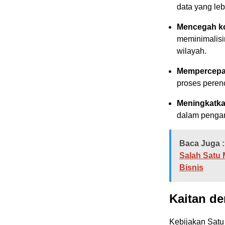
data yang leb
Mencegah ko
meminimalisir
wilayah.
Mempercepat
proses perenc
Meningkatka
dalam pengam
Baca Juga :
Salah Satu 
Bisnis
Kaitan d
Kebijakan Satu