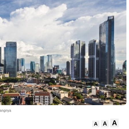
jangnya
A
A
A