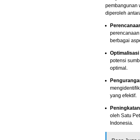
pembangunan wi
diperoleh antara
Perencanaan 
perencanaan 
berbagai aspe
Optimalisas
potensi sumbe
optimal.
Pengurangan
mengidentifi
yang efektif.
Peningkatan 
oleh Satu Pet
Indonesia.