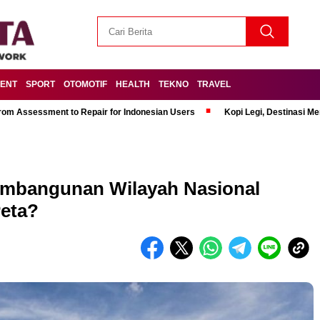
MENT
SPORT
OTOMOTIF
HEALTH
TEKNO
TRAVEL
om Assessment to Repair for Indonesian Users
Kopi Legi, Destinasi 
embangunan Wilayah Nasional
Peta?