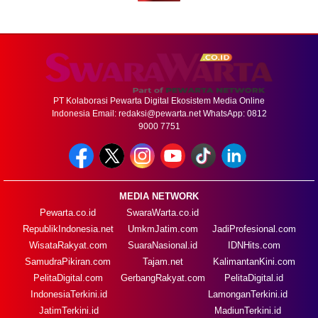
PT Kolaborasi Pewarta Digital Ekosistem Media Online
Indonesia Email:
redaksi@pewarta.net
WhatsApp: 0812
9000 7751
MEDIA NETWORK
Pewarta.co.id
SwaraWarta.co.id
RepublikIndonesia.net
UmkmJatim.com
JadiProfesional.com
WisataRakyat.com
SuaraNasional.id
IDNHits.com
SamudraPikiran.com
Tajam.net
KalimantanKini.com
PelitaDigital.com
GerbangRakyat.com
PelitaDigital.id
IndonesiaTerkini.id
LamonganTerkini.id
JatimTerkini.id
MadiunTerkini.id