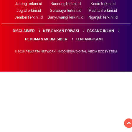
JatengTerkini.id
BandungTerkini.id
KediriTerkini.id
JogjaTerkini.id
SurabayaTerkini.id
PacitanTerkini.id
JemberTerkini.id
BanyuwangiTerkini.id
NganjukTerkini.id
DISCLAIMER
KEBIJAKAN PRIVASI
PASANG IKLAN
PEDOMAN MEDIA SIBER
TENTANG KAMI
© 2026 PEWARTA NETWORK - INDONESIA DIGITAL MEDIA ECOSYSTEM.