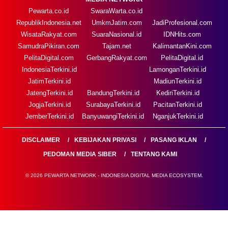
Pewarta.co.id
SwaraWarta.co.id
RepublikIndonesia.net
UmkmJatim.com
JadiProfesional.com
WisataRakyat.com
SuaraNasional.id
IDNHits.com
SamudraPikiran.com
Tajam.net
KalimantanKini.com
PelitaDigital.com
GerbangRakyat.com
PelitaDigital.id
IndonesiaTerkini.id
LamonganTerkini.id
JatimTerkini.id
MadiunTerkini.id
JatengTerkini.id
BandungTerkini.id
KediriTerkini.id
JogjaTerkini.id
SurabayaTerkini.id
PacitanTerkini.id
JemberTerkini.id
BanyuwangiTerkini.id
NganjukTerkini.id
DISCLAIMER
KEBIJAKAN PRIVASI
PASANG IKLAN
PEDOMAN MEDIA SIBER
TENTANG KAMI
© 2026 PEWARTA NETWORK - INDONESIA DIGITAL MEDIA ECOSYSTEM.