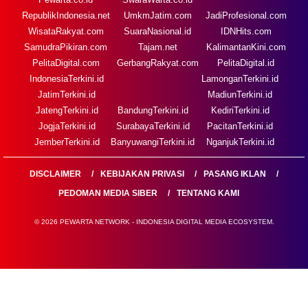
RepublikIndonesia.net
UmkmJatim.com
JadiProfesional.com
WisataRakyat.com
SuaraNasional.id
IDNHits.com
SamudraPikiran.com
Tajam.net
KalimantanKini.com
PelitaDigital.com
GerbangRakyat.com
PelitaDigital.id
IndonesiaTerkini.id
LamonganTerkini.id
JatimTerkini.id
MadiunTerkini.id
JatengTerkini.id
BandungTerkini.id
KediriTerkini.id
JogjaTerkini.id
SurabayaTerkini.id
PacitanTerkini.id
JemberTerkini.id
BanyuwangiTerkini.id
NganjukTerkini.id
DISCLAIMER
KEBIJAKAN PRIVASI
PASANG IKLAN
PEDOMAN MEDIA SIBER
TENTANG KAMI
© 2026 PEWARTA NETWORK - INDONESIA DIGITAL MEDIA ECOSYSTEM.