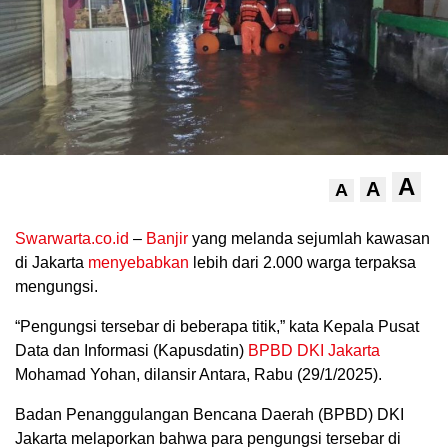
A
A
A
.
Swarwarta.co.id
–
Banjir
yang melanda sejumlah kawasan
di Jakarta
menyebabkan
lebih dari 2.000 warga terpaksa
mengungsi.
“Pengungsi tersebar di beberapa titik,” kata Kepala Pusat
Data dan Informasi (Kapusdatin)
BPBD DKI Jakarta
Mohamad Yohan, dilansir Antara, Rabu (29/1/2025).
Badan Penanggulangan Bencana Daerah (BPBD) DKI
Jakarta melaporkan bahwa para pengungsi tersebar di