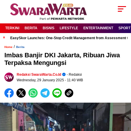
TERKINI
BERITA
BISNIS
LIFESTYLE
ENTERTAINMENT
SPORT
EasySkor Launches: One-Stop Credit Management from Assessment to R
/
Home
Berita
Imbas Banjir DKI Jakarta, Ribuan Jiwa
Terpaksa Mengungsi
Redaksi SwaraWarta.co.id
- Redaksi
Wednesday, 29 January 2025
- 11:40 WIB