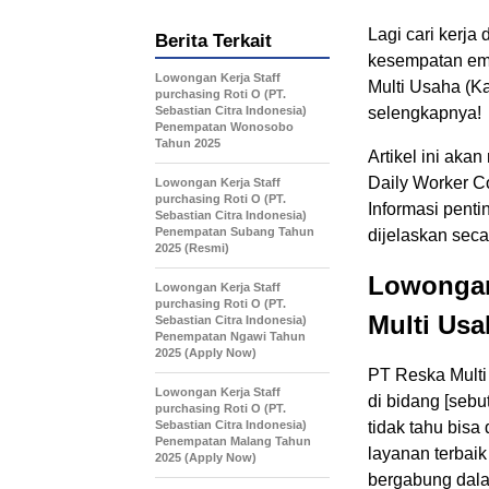
Lagi cari kerja
Berita Terkait
kesempatan ema
Lowongan Kerja Staff
Multi Usaha (Ka
purchasing Roti O (PT.
Sebastian Citra Indonesia)
selengkapnya!
Penempatan Wonosobo
Tahun 2025
Artikel ini aka
Daily Worker Co
Lowongan Kerja Staff
purchasing Roti O (PT.
Informasi penti
Sebastian Citra Indonesia)
Penempatan Subang Tahun
dijelaskan seca
2025 (Resmi)
Lowongan
Lowongan Kerja Staff
purchasing Roti O (PT.
Multi Usa
Sebastian Citra Indonesia)
Penempatan Ngawi Tahun
2025 (Apply Now)
PT Reska Multi
Lowongan Kerja Staff
di bidang [sebu
purchasing Roti O (PT.
Sebastian Citra Indonesia)
tidak tahu bisa
Penempatan Malang Tahun
layanan terbaik
2025 (Apply Now)
bergabung dala