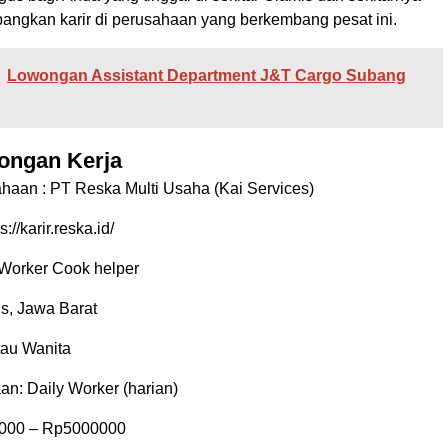
ngkan karir di perusahaan yang berkembang pesat ini.
Lowongan Assistant Department J&T Cargo Subang
ongan Kerja
haan :
PT Reska Multi Usaha (Kai Services)
s://karir.reska.id/
 Worker Cook helper
is, Jawa Barat
tau Wanita
an: Daily Worker (harian)
000
– Rp
5000000