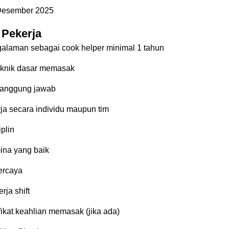
 Desember 2025
i Pekerja
galaman sebagai cook helper minimal 1 tahun
eknik dasar memasak
rtanggung jawab
a secara individu maupun tim
iplin
ina yang baik
ercaya
rja shift
ifikat keahlian memasak (jika ada)