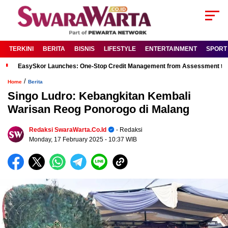
TERKINI
BERITA
BISNIS
LIFESTYLE
ENTERTAINMENT
SPORT
EasySkor Launches: One-Stop Credit Management from Assessment to R
/
Home
Berita
Singo Ludro: Kebangkitan Kembali
Warisan Reog Ponorogo di Malang
Redaksi SwaraWarta.co.id
- Redaksi
Monday, 17 February 2025
- 10:37 WIB