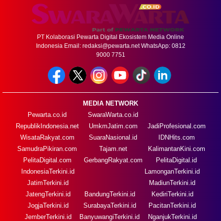
PT Kolaborasi Pewarta Digital Ekosistem Media Online
Indonesia Email:
redaksi@pewarta.net
WhatsApp: 0812
9000 7751
MEDIA NETWORK
Pewarta.co.id
SwaraWarta.co.id
RepublikIndonesia.net
UmkmJatim.com
JadiProfesional.com
WisataRakyat.com
SuaraNasional.id
IDNHits.com
SamudraPikiran.com
Tajam.net
KalimantanKini.com
PelitaDigital.com
GerbangRakyat.com
PelitaDigital.id
IndonesiaTerkini.id
LamonganTerkini.id
JatimTerkini.id
MadiunTerkini.id
JatengTerkini.id
BandungTerkini.id
KediriTerkini.id
JogjaTerkini.id
SurabayaTerkini.id
PacitanTerkini.id
JemberTerkini.id
BanyuwangiTerkini.id
NganjukTerkini.id