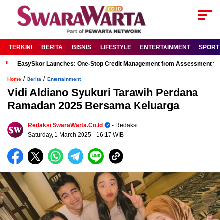
TERKINI
BERITA
BISNIS
LIFESTYLE
ENTERTAINMENT
SPORT
EasySkor Launches: One-Stop Credit Management from Assessment to R
/
/
Home
Berita
Entertainment
Vidi Aldiano Syukuri Tarawih Perdana
Ramadan 2025 Bersama Keluarga
Redaksi SwaraWarta.co.id
- Redaksi
Saturday, 1 March 2025
- 16:17 WIB