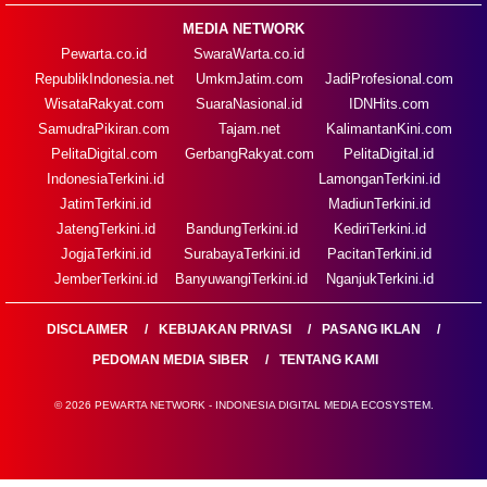
MEDIA NETWORK
Pewarta.co.id
SwaraWarta.co.id
RepublikIndonesia.net
UmkmJatim.com
JadiProfesional.com
WisataRakyat.com
SuaraNasional.id
IDNHits.com
SamudraPikiran.com
Tajam.net
KalimantanKini.com
PelitaDigital.com
GerbangRakyat.com
PelitaDigital.id
IndonesiaTerkini.id
LamonganTerkini.id
JatimTerkini.id
MadiunTerkini.id
JatengTerkini.id
BandungTerkini.id
KediriTerkini.id
JogjaTerkini.id
SurabayaTerkini.id
PacitanTerkini.id
JemberTerkini.id
BanyuwangiTerkini.id
NganjukTerkini.id
DISCLAIMER
KEBIJAKAN PRIVASI
PASANG IKLAN
PEDOMAN MEDIA SIBER
TENTANG KAMI
© 2026 PEWARTA NETWORK - INDONESIA DIGITAL MEDIA ECOSYSTEM.