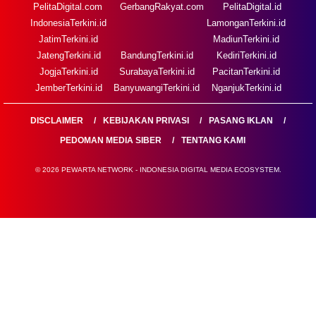
PelitaDigital.com
GerbangRakyat.com
PelitaDigital.id
IndonesiaTerkini.id
LamonganTerkini.id
JatimTerkini.id
MadiunTerkini.id
JatengTerkini.id
BandungTerkini.id
KediriTerkini.id
JogjaTerkini.id
SurabayaTerkini.id
PacitanTerkini.id
JemberTerkini.id
BanyuwangiTerkini.id
NganjukTerkini.id
DISCLAIMER
KEBIJAKAN PRIVASI
PASANG IKLAN
PEDOMAN MEDIA SIBER
TENTANG KAMI
© 2026 PEWARTA NETWORK - INDONESIA DIGITAL MEDIA ECOSYSTEM.