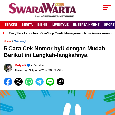
TERKINI
BERITA
BISNIS
LIFESTYLE
ENTERTAINMENT
SPORT
EasySkor Launches: One-Stop Credit Management from Assessment to R
/
Home
Teknologi
5 Cara Cek Nomor byU dengan Mudah,
Berikut ini Langkah-langkahnya
Mulyadi
- Redaksi
Thursday, 3 April 2025
- 20:33 WIB