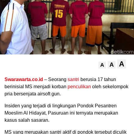
A
A
A
.
Swarawarta.co.id
– Seorang
santri
berusia 17 tahun
berinisial MS menjadi korban
penculikan
oleh sekelompok
pria bersenjata airsoft gun.
Insiden yang terjadi di lingkungan Pondok Pesantren
Moeslim Al Hidayat, Pasuruan ini ternyata merupakan
kasus salah sasaran.
MS yang merupakan santri aktif di pondok tersebut diculik