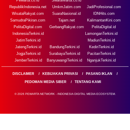
Pewarta.co.id
SwaraWarta.co.id
RepublikIndonesia.net
UmkmJatim.com
JadiProfesional.com
WisataRakyat.com
SuaraNasional.id
IDNHits.com
SamudraPikiran.com
Tajam.net
KalimantanKini.com
PelitaDigital.com
GerbangRakyat.com
PelitaDigital.id
IndonesiaTerkini.id
LamonganTerkini.id
JatimTerkini.id
MadiunTerkini.id
JatengTerkini.id
BandungTerkini.id
KediriTerkini.id
JogjaTerkini.id
SurabayaTerkini.id
PacitanTerkini.id
JemberTerkini.id
BanyuwangiTerkini.id
NganjukTerkini.id
DISCLAIMER
KEBIJAKAN PRIVASI
PASANG IKLAN
PEDOMAN MEDIA SIBER
TENTANG KAMI
© 2026 PEWARTA NETWORK - INDONESIA DIGITAL MEDIA ECOSYSTEM.