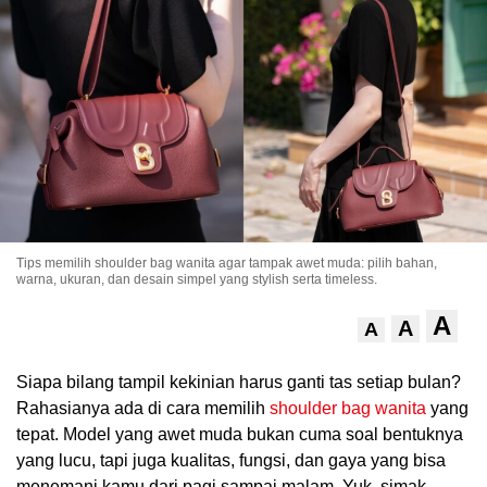
.
Tips memilih shoulder bag wanita agar tampak awet muda: pilih bahan,
warna, ukuran, dan desain simpel yang stylish serta timeless.
A
A
A
Siapa bilang tampil kekinian harus ganti tas setiap bulan?
Rahasianya ada di cara memilih
shoulder bag wanita
yang
tepat. Model yang awet muda bukan cuma soal bentuknya
yang lucu, tapi juga kualitas, fungsi, dan gaya yang bisa
menemani kamu dari pagi sampai malam. Yuk, simak