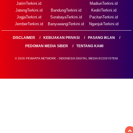
JatimTerkini.id
MadiunTerkini.id
JatengTerkini.id
BandungTerkini.id
KediriTerkini.id
JogjaTerkini.id
SurabayaTerkini.id
PacitanTerkini.id
JemberTerkini.id
BanyuwangiTerkini.id
NganjukTerkini.id
DISCLAIMER
KEBIJAKAN PRIVASI
PASANG IKLAN
PEDOMAN MEDIA SIBER
TENTANG KAMI
© 2026 PEWARTA NETWORK - INDONESIA DIGITAL MEDIA ECOSYSTEM.