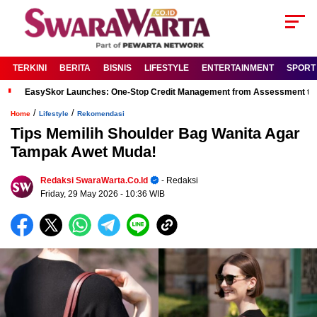
TERKINI
BERITA
BISNIS
LIFESTYLE
ENTERTAINMENT
SPORT
EasySkor Launches: One-Stop Credit Management from Assessment to R
/
/
Home
Lifestyle
Rekomendasi
Tips Memilih Shoulder Bag Wanita Agar
Tampak Awet Muda!
Redaksi SwaraWarta.co.id
- Redaksi
Friday, 29 May 2026
- 10:36 WIB