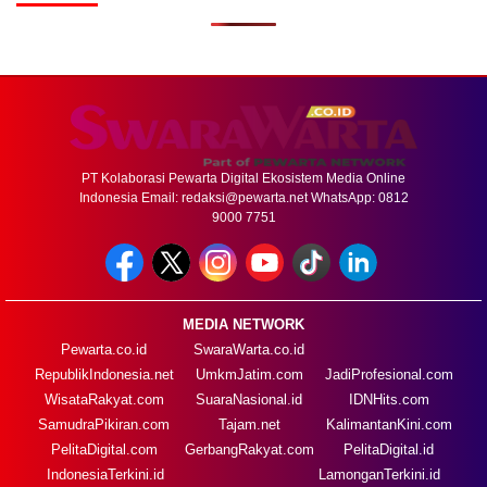
PT Kolaborasi Pewarta Digital Ekosistem Media Online
Indonesia Email:
redaksi@pewarta.net
WhatsApp: 0812
9000 7751
MEDIA NETWORK
Pewarta.co.id
SwaraWarta.co.id
RepublikIndonesia.net
UmkmJatim.com
JadiProfesional.com
WisataRakyat.com
SuaraNasional.id
IDNHits.com
SamudraPikiran.com
Tajam.net
KalimantanKini.com
PelitaDigital.com
GerbangRakyat.com
PelitaDigital.id
IndonesiaTerkini.id
LamonganTerkini.id