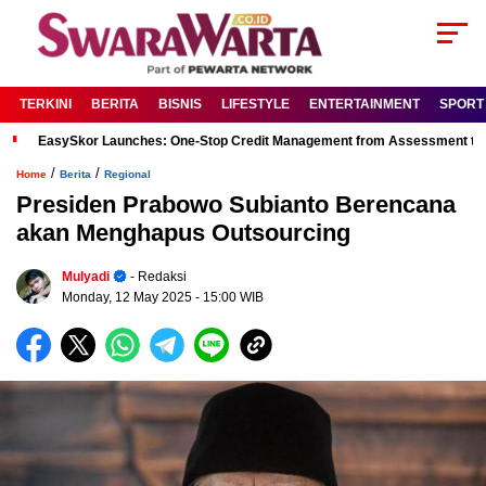
TERKINI
BERITA
BISNIS
LIFESTYLE
ENTERTAINMENT
SPORT
EasySkor Launches: One-Stop Credit Management from Assessment to R
/
/
Home
Berita
Regional
Presiden Prabowo Subianto Berencana
akan Menghapus Outsourcing
Mulyadi
- Redaksi
Monday, 12 May 2025
- 15:00 WIB