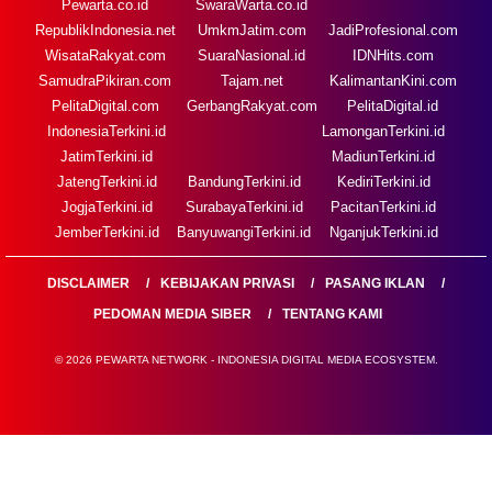
Pewarta.co.id
SwaraWarta.co.id
RepublikIndonesia.net
UmkmJatim.com
JadiProfesional.com
WisataRakyat.com
SuaraNasional.id
IDNHits.com
SamudraPikiran.com
Tajam.net
KalimantanKini.com
PelitaDigital.com
GerbangRakyat.com
PelitaDigital.id
IndonesiaTerkini.id
LamonganTerkini.id
JatimTerkini.id
MadiunTerkini.id
JatengTerkini.id
BandungTerkini.id
KediriTerkini.id
JogjaTerkini.id
SurabayaTerkini.id
PacitanTerkini.id
JemberTerkini.id
BanyuwangiTerkini.id
NganjukTerkini.id
DISCLAIMER
KEBIJAKAN PRIVASI
PASANG IKLAN
PEDOMAN MEDIA SIBER
TENTANG KAMI
© 2026 PEWARTA NETWORK - INDONESIA DIGITAL MEDIA ECOSYSTEM.