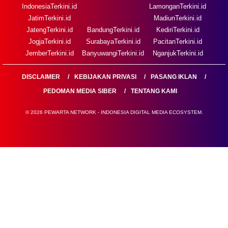
IndonesiaTerkini.id
LamonganTerkini.id
JatimTerkini.id
MadiunTerkini.id
JatengTerkini.id
BandungTerkini.id
KediriTerkini.id
JogjaTerkini.id
SurabayaTerkini.id
PacitanTerkini.id
JemberTerkini.id
BanyuwangiTerkini.id
NganjukTerkini.id
DISCLAIMER
KEBIJAKAN PRIVASI
PASANG IKLAN
PEDOMAN MEDIA SIBER
TENTANG KAMI
© 2026 PEWARTA NETWORK - INDONESIA DIGITAL MEDIA ECOSYSTEM.