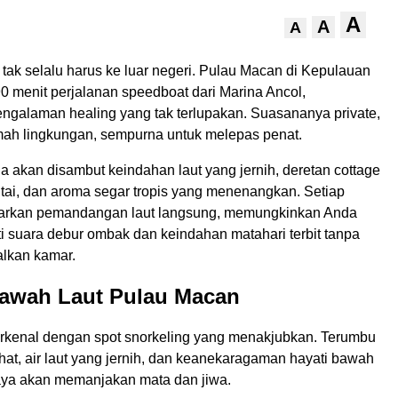
A
A
A
tak selalu harus ke luar negeri. Pulau Macan di Kepulauan
0 menit perjalanan speedboat dari Marina Ancol,
galaman healing yang tak terlupakan. Suasananya private,
mah lingkungan, sempurna untuk melepas penat.
da akan disambut keindahan laut yang jernih, deretan cottage
ntai, dan aroma segar tropis yang menenangkan. Setiap
arkan pemandangan laut langsung, memungkinkan Anda
i suara debur ombak dan keindahan matahari terbit tanpa
lkan kamar.
awah Laut Pulau Macan
rkenal dengan spot snorkeling yang menakjubkan. Terumbu
at, air laut yang jernih, dan keanekaragaman hayati bawah
aya akan memanjakan mata dan jiwa.