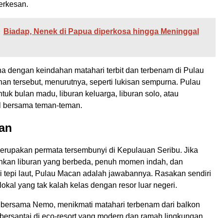
erkesan.
Biadap, Nenek di Papua diperkosa hingga Meninggal
na dengan keindahan matahari terbit dan terbenam di Pulau
an tersebut, menurutnya, seperti lukisan sempurna. Pulau
uk bulan madu, liburan keluarga, liburan solo, atau
l bersama teman-teman.
an
rupakan permata tersembunyi di Kepulauan Seribu. Jika
kan liburan yang berbeda, penuh momen indah, dan
 di tepi laut, Pulau Macan adalah jawabannya. Rasakan sendiri
lokal yang tak kalah kelas dengan resor luar negeri.
g bersama Nemo, menikmati matahari terbenam dari balkon
 bersantai di eco-resort yang modern dan ramah lingkungan,