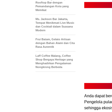
Rooftop Bar dengan
Pemandangan Kota yang
Memikat
Ms. Jackson Bar Jakarta,
Tempat Menikmati Live Music
dan Cocktail dalam Suasana
Modern
Frui Batam, Gelato Artisan
dengan Bahan Alami dan Cita
Rasa Autentik
Laff Coffee Malang, Coffee
Shop Bergaya Heritage yang
Menghadirkan Pengalaman
Nongkrong Berbeda
Anda dapat ber
Pengelola pula
sehingga ekosis