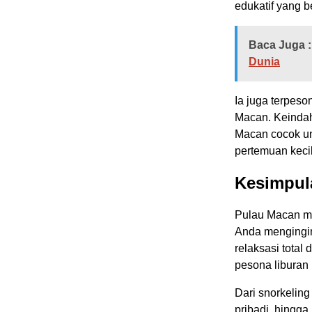
edukatif yang b
Baca Juga :
Dunia
Ia juga terpeso
Macan. Keindah
Macan cocok unt
pertemuan keci
Kesimpul
Pulau Macan me
Anda mengingin
relaksasi total
pesona liburan 
Dari snorkelin
pribadi, hingga