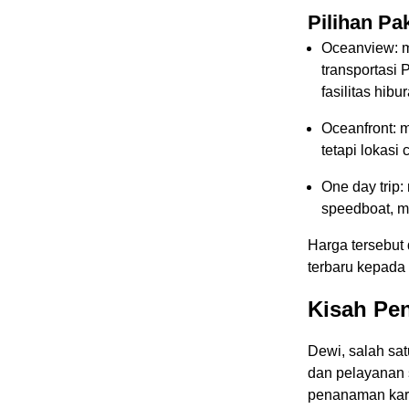
Pilihan Pa
Oceanview: m
transportasi 
fasilitas hibur
Oceanfront: 
tetapi lokasi 
One day trip:
speedboat, m
Harga tersebut
terbaru kepada
Kisah Pe
Dewi, salah sa
dan pelayanan s
penanaman kara