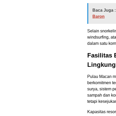
Baca Juga :
Baron
Selain snorkeli
windsurfing, a
dalam satu komp
Fasilita
Lingkung
Pulau Macan me
berkomitmen te
surya, sistem p
sampah dan kom
tetapi kesejuka
Kapasitas resor