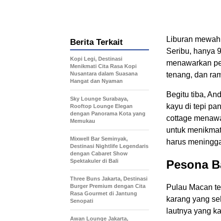
Liburan mewah 
Berita Terkait
Seribu, hanya 9
Kopi Legi, Destinasi
menawarkan pen
Menikmati Cita Rasa Kopi
Nusantara dalam Suasana
tenang, dan ra
Hangat dan Nyaman
Begitu tiba, An
Sky Lounge Surabaya,
kayu di tepi pa
Rooftop Lounge Elegan
dengan Panorama Kota yang
cottage menaw
Memukau
untuk menikmat
Mixwell Bar Seminyak,
harus meningga
Destinasi Nightlife Legendaris
dengan Cabaret Show
Spektakuler di Bali
Pesona B
Three Buns Jakarta, Destinasi
Burger Premium dengan Cita
Pulau Macan te
Rasa Gourmet di Jantung
karang yang seh
Senopati
lautnya yang k
Awan Lounge Jakarta,