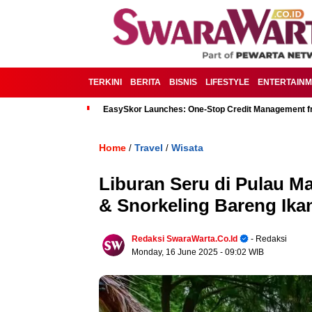
TERKINI
BERITA
BISNIS
LIFESTYLE
ENTERTAIN
EasySkor Launches: One-Stop Credit Management fr
Home
Travel
Wisata
/
/
Liburan Seru di Pulau M
& Snorkeling Bareng Ik
Redaksi SwaraWarta.co.id
- Redaksi
Monday, 16 June 2025
- 09:02 WIB