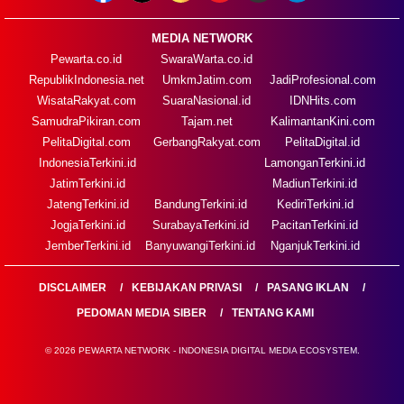
MEDIA NETWORK
Pewarta.co.id
SwaraWarta.co.id
RepublikIndonesia.net
UmkmJatim.com
JadiProfesional.com
WisataRakyat.com
SuaraNasional.id
IDNHits.com
SamudraPikiran.com
Tajam.net
KalimantanKini.com
PelitaDigital.com
GerbangRakyat.com
PelitaDigital.id
IndonesiaTerkini.id
LamonganTerkini.id
JatimTerkini.id
MadiunTerkini.id
JatengTerkini.id
BandungTerkini.id
KediriTerkini.id
JogjaTerkini.id
SurabayaTerkini.id
PacitanTerkini.id
JemberTerkini.id
BanyuwangiTerkini.id
NganjukTerkini.id
DISCLAIMER
KEBIJAKAN PRIVASI
PASANG IKLAN
PEDOMAN MEDIA SIBER
TENTANG KAMI
© 2026 PEWARTA NETWORK - INDONESIA DIGITAL MEDIA ECOSYSTEM.