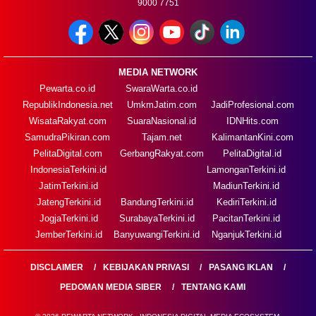
9000 7751
MEDIA NETWORK
Pewarta.co.id
SwaraWarta.co.id
RepublikIndonesia.net
UmkmJatim.com
JadiProfesional.com
WisataRakyat.com
SuaraNasional.id
IDNHits.com
SamudraPikiran.com
Tajam.net
KalimantanKini.com
PelitaDigital.com
GerbangRakyat.com
PelitaDigital.id
IndonesiaTerkini.id
LamonganTerkini.id
JatimTerkini.id
MadiunTerkini.id
JatengTerkini.id
BandungTerkini.id
KediriTerkini.id
JogjaTerkini.id
SurabayaTerkini.id
PacitanTerkini.id
JemberTerkini.id
BanyuwangiTerkini.id
NganjukTerkini.id
DISCLAIMER
KEBIJAKAN PRIVASI
PASANG IKLAN
PEDOMAN MEDIA SIBER
TENTANG KAMI