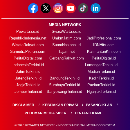
MEDIA NETWORK
Pewarta.co.id
SwaraWarta.co.id
RepublikIndonesia.net
UmkmJatim.com
JadiProfesional.com
WisataRakyat.com
SuaraNasional.id
IDNHits.com
SamudraPikiran.com
Tajam.net
KalimantanKini.com
PelitaDigital.com
GerbangRakyat.com
PelitaDigital.id
IndonesiaTerkini.id
LamonganTerkini.id
JatimTerkini.id
MadiunTerkini.id
JatengTerkini.id
BandungTerkini.id
KediriTerkini.id
JogjaTerkini.id
SurabayaTerkini.id
PacitanTerkini.id
JemberTerkini.id
BanyuwangiTerkini.id
NganjukTerkini.id
DISCLAIMER
KEBIJAKAN PRIVASI
PASANG IKLAN
PEDOMAN MEDIA SIBER
TENTANG KAMI
© 2026 PEWARTA NETWORK - INDONESIA DIGITAL MEDIA ECOSYSTEM.