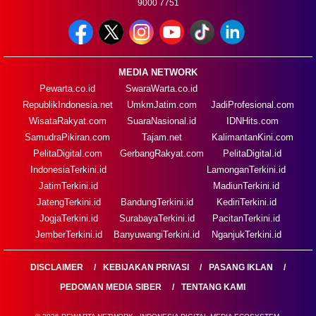
9000 7751
MEDIA NETWORK
Pewarta.co.id
SwaraWarta.co.id
RepublikIndonesia.net
UmkmJatim.com
JadiProfesional.com
WisataRakyat.com
SuaraNasional.id
IDNHits.com
SamudraPikiran.com
Tajam.net
KalimantanKini.com
PelitaDigital.com
GerbangRakyat.com
PelitaDigital.id
IndonesiaTerkini.id
LamonganTerkini.id
JatimTerkini.id
MadiunTerkini.id
JatengTerkini.id
BandungTerkini.id
KediriTerkini.id
JogjaTerkini.id
SurabayaTerkini.id
PacitanTerkini.id
JemberTerkini.id
BanyuwangiTerkini.id
NganjukTerkini.id
DISCLAIMER
KEBIJAKAN PRIVASI
PASANG IKLAN
PEDOMAN MEDIA SIBER
TENTANG KAMI