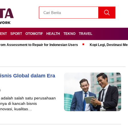
MENT
SPORT
OTOMOTIF
HEALTH
TEKNO
TRAVEL
om Assessment to Repair for Indonesian Users
Kopi Legi, Destinasi 
Bisnis Global dalam Era
B
d adalah salah satu perusahaan
nya di kancah bisnis
inovasi, kualitas…