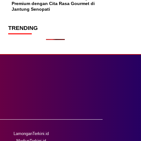
Premium dengan Cita Rasa Gourmet di
Jantung Senopati
TRENDING
LamonganTerkini.id
MadiunTerkini.id