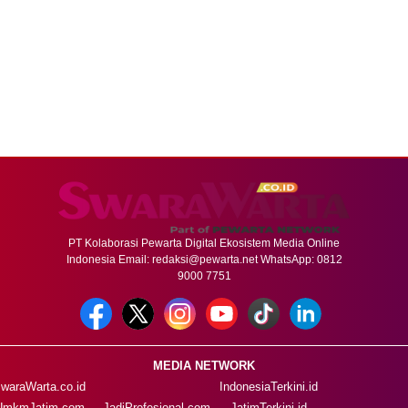
PT Kolaborasi Pewarta Digital Ekosistem Media Online
Indonesia Email:
redaksi@pewarta.net
WhatsApp: 0812
9000 7751
MEDIA NETWORK
waraWarta.co.id
IndonesiaTerkini.id
UmkmJatim.com
JadiProfesional.com
JatimTerkini.id