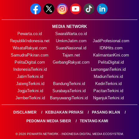
MEDIA NETWORK
Pewarta.co.id
SwaraWarta.co.id
RepublikIndonesia.net
UmkmJatim.com
JadiProfesional.com
WisataRakyat.com
SuaraNasional.id
IDNHits.com
SamudraPikiran.com
Tajam.net
KalimantanKini.com
PelitaDigital.com
GerbangRakyat.com
PelitaDigital.id
IndonesiaTerkini.id
LamonganTerkini.id
JatimTerkini.id
MadiunTerkini.id
JatengTerkini.id
BandungTerkini.id
KediriTerkini.id
JogjaTerkini.id
SurabayaTerkini.id
PacitanTerkini.id
JemberTerkini.id
BanyuwangiTerkini.id
NganjukTerkini.id
DISCLAIMER
KEBIJAKAN PRIVASI
PASANG IKLAN
PEDOMAN MEDIA SIBER
TENTANG KAMI
© 2026 PEWARTA NETWORK - INDONESIA DIGITAL MEDIA ECOSYSTEM.