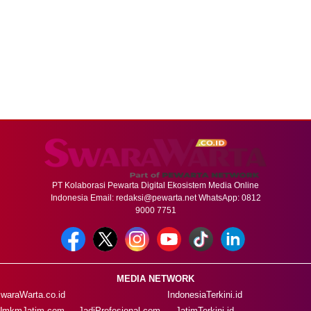
PT Kolaborasi Pewarta Digital Ekosistem Media Online
Indonesia Email:
redaksi@pewarta.net
WhatsApp: 0812
9000 7751
MEDIA NETWORK
waraWarta.co.id
IndonesiaTerkini.id
UmkmJatim.com
JadiProfesional.com
JatimTerkini.id