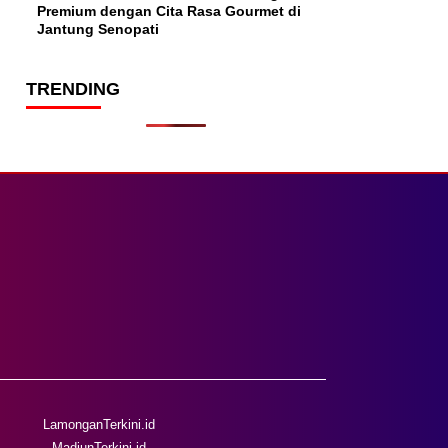
Premium dengan Cita Rasa Gourmet di
Jantung Senopati
TRENDING
LamonganTerkini.id
MadiunTerkini.id