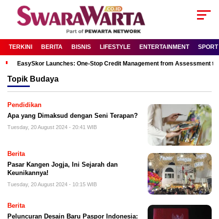
TERKINI
BERITA
BISNIS
LIFESTYLE
ENTERTAINMENT
SPORT
EasySkor Launches: One-Stop Credit Management from Assessment to R
Topik
Budaya
Pendidikan
Apa yang Dimaksud dengan Seni Terapan?
Tuesday, 20 August 2024 - 20:41 WIB
Berita
Pasar Kangen Jogja, Ini Sejarah dan
Keunikannya!
Tuesday, 20 August 2024 - 10:15 WIB
Berita
Peluncuran Desain Baru Paspor Indonesia: