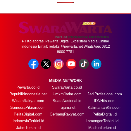
PT Kolaborasi Pewarta Digital Ekosistem Media Online
Indonesia Email:
redaksi@pewarta.net
WhatsApp: 0812
9000 7751
MEDIA NETWORK
Pewarta.co.id
SwaraWarta.co.id
RepublikIndonesia.net
UmkmJatim.com
JadiProfesional.com
WisataRakyat.com
SuaraNasional.id
IDNHits.com
SamudraPikiran.com
Tajam.net
KalimantanKini.com
PelitaDigital.com
GerbangRakyat.com
PelitaDigital.id
IndonesiaTerkini.id
LamonganTerkini.id
JatimTerkini.id
MadiunTerkini.id